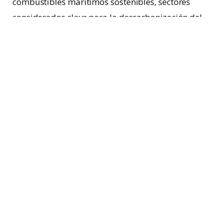
combustibles marítimos sostenibles, sectores
considerados clave para la descarbonización del
transporte pesado. La preocupación principal
radica en que, sin nuevas plantas de producción y
mayores inversiones, Europa dependería
fuertemente de importaciones; exponiéndose a
volatilidad de precios, riesgos geopolíticos y
posibles problemas de seguridad energética.