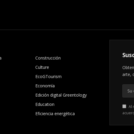
.
Susc
a
Construcción
Culture
Obten
arte, 
EcoGTourism
Economía
Edición digital Greentology
Education
Al 
acuer
Eficiencia energética