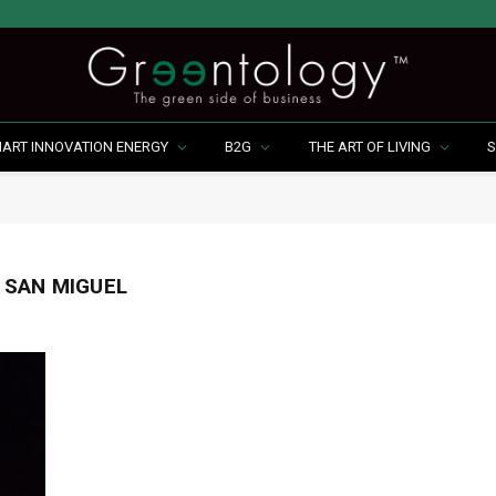
MART INNOVATION ENERGY
B2G
THE ART OF LIVING
S
 SAN MIGUEL