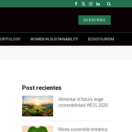
Facebook
X
Instagram
LinkedIn
(Twitter)
SUBSCRIBE
CIFITOLOGY
WOMEN IN SUSTAINABILITY
ECOGTOURISM
Post recientes
Alimentar el futuro exige
sostenibilidad: WESS 2026
Moda sostenible británica