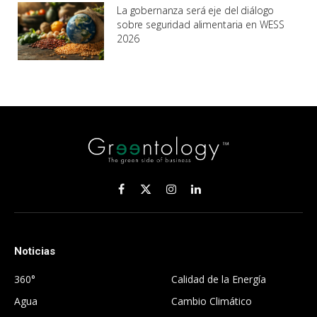
La gobernanza será eje del diálogo
sobre seguridad alimentaria en WESS
2026
Facebook
X
Instagram
LinkedIn
(Twitter)
Noticias
.
360°
Calidad de la Energía
Agua
Cambio Climático