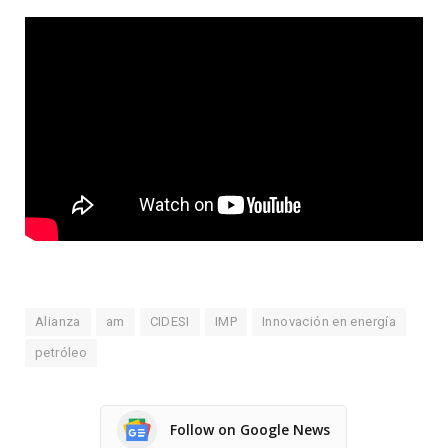
Alianza
am
CIDESI
IMP
Innovación en energía
petróleo
Follow on Google News