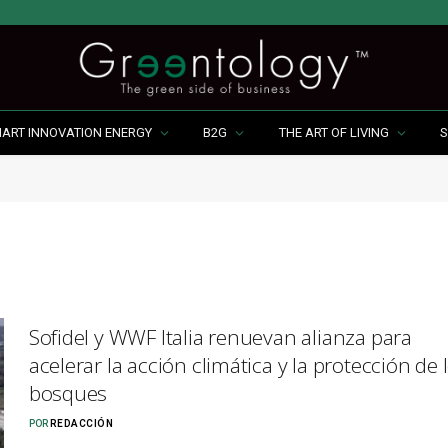
MART INNOVATION ENERGY
B2G
THE ART OF LIVING
S
Sofidel y WWF Italia renuevan alianza para
acelerar la acción climática y la protección de 
bosques
POR
REDACCIÓN