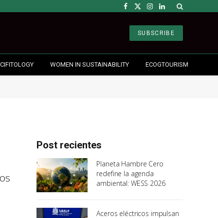
Facebook
X
Instagram
LinkedIn
(Twitter)
SUBSCRIBE
CIFITOLOGY
WOMEN IN SUSTAINABILITY
ECOGTOURISM
Post recientes
Planeta Hambre Cero
redefine la agenda
los
ambiental: WESS 2026
Aceros eléctricos impulsan