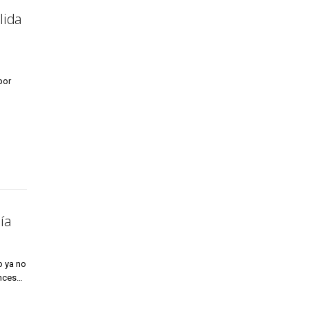
lida
por
ía
o ya no
ances…