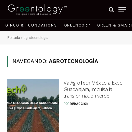
G NGO & FOUNDATIONS
GREENCORP
GREEN & SMART
Portada
»
agrotecnología
NAVEGANDO:
AGROTECNOLOGÍA
Va AgroTech México a Expo
Guadalajara, impulsa la
transformación verde
POR
REDACCIÓN