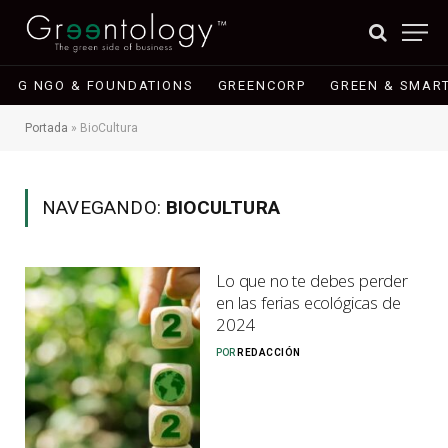
G NGO & FOUNDATIONS
GREENCORP
GREEN & SMART
Portada
»
BioCultura
NAVEGANDO:
BIOCULTURA
Lo que no te debes perder
en las ferias ecológicas de
2024
POR
REDACCIÓN