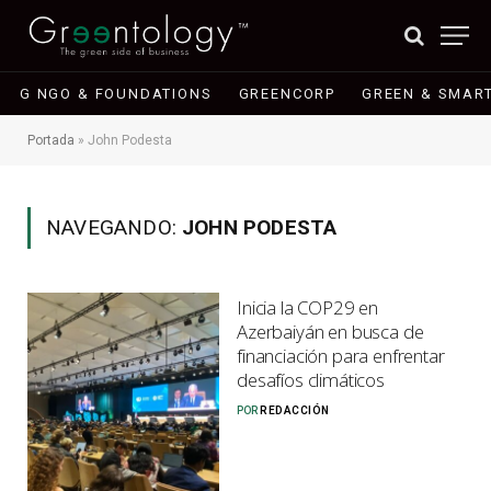
G NGO & FOUNDATIONS
GREENCORP
GREEN & SMART
Portada
»
John Podesta
NAVEGANDO:
JOHN PODESTA
Inicia la COP29 en
Azerbaiyán en busca de
financiación para enfrentar
desafíos climáticos
POR
REDACCIÓN