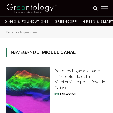
G NGO & FOUNDATIONS
GREENCORP
GREEN & SMART
Portada
»
Miquel Canal
NAVEGANDO:
MIQUEL CANAL
Residuos llegan a la parte
más profunda del mar
Mediterráneo por la fosa de
Calipso
POR
REDACCIÓN