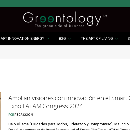
MART INNOVATION ENERGY
B2G
THE ART OF LIVING
S
Amplían visiones con innovación en el Smart 
Expo LATAM Congress 2024
POR
REDACCIÓN
Bajo el lema “Ciudades para Todos, Liderazgo y Compromiso”, Mauricio 
Dosal, gobernador de Yucatán inauguró el Smart City Expo LATAM Cong