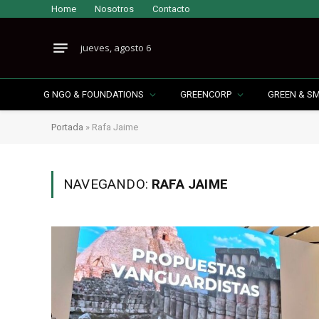
Home
Nosotros
Contacto
jueves, agosto 6
G NGO & FOUNDATIONS
GREENCORP
GREEN & S
Portada
»
Rafa Jaime
NAVEGANDO:
RAFA JAIME