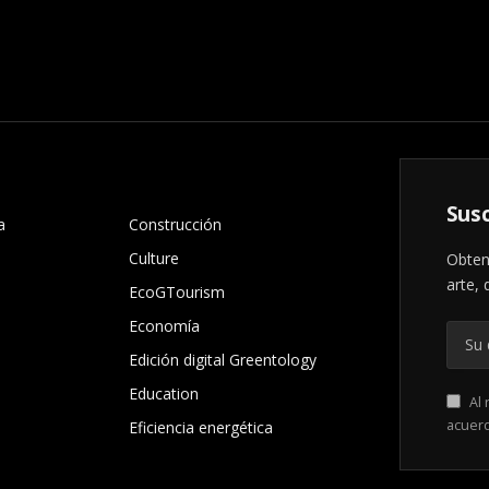
.
Susc
a
Construcción
Culture
Obten
arte, 
EcoGTourism
Economía
Edición digital Greentology
Education
Al 
acuer
Eficiencia energética