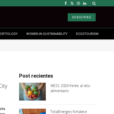
Facebook
X
Instagram
LinkedIn
(Twitter)
SUBSCRIBE
CIFITOLOGY
WOMEN IN SUSTAINABILITY
ECOGTOURISM
Post recientes
City
WESS 2026 frente al reto
alimentario
Vila
TotalEnergies fortalece
ress