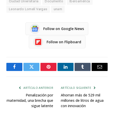
Ciudad Uniersitaria
Documento
Iberoamérica
Leonardo Lomelí Vargas
unam
Follow on Google News
Follow on Flipboard
Facebook
Twitter
Pinterest
LinkedIn
Tumblr
Email
ARTÍCULO ANTERIOR
ARTÍCULO SIGUIENTE
Penalización por
Ahorran más de 529 mil
maternidad, una brecha que
millones de litros de agua
sigue latente
con innovación