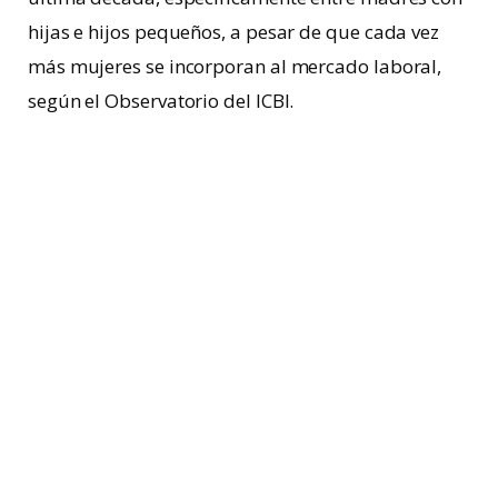
hijas e hijos pequeños, a pesar de que cada vez
más mujeres se incorporan al mercado laboral,
según el Observatorio del ICBI.
“Las madres, en especial con hijos
pequeños, suelen enfrentar sesgos
sociales, como el hecho de no ser
consideradas para posiciones de
liderazgo porque invertirán mayor
tiempo en el cuidado de los hijos.
Esto perpetua una
brecha salarial
y
de empleo que afecta su bienestar
integral y el de sus familias”, detalló