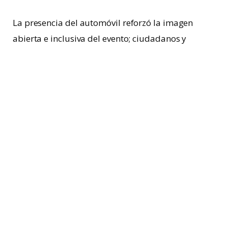
La presencia del automóvil reforzó la imagen
abierta e inclusiva del evento; ciudadanos y
turistas observaron la integración entre
patrimonio y tecnología
. Desde danzas hasta
música contemporánea, el vehículo se ubicó como
elemento que conecta imagen internacional y
carácter local.
Ingeniería y sistema de asistencia para
el viajero
GT7
surge del trabajo conjunto entre
GAC Group
y
Huawei Kuan Kun
; la colaboración combina
potencia manufacturera y plataforma tecnológica.