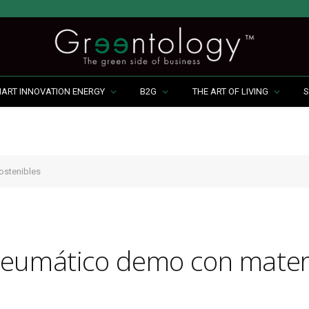
MART INNOVATION ENERGY
B2G
THE ART OF LIVING
S
ostenibles
neumático demo con mater