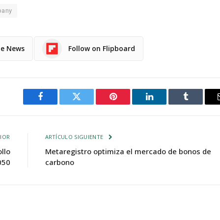
pany
le News
Follow on Flipboard
Facebook
Twitter
Pinterest
LinkedIn
Tumblr
IOR
ARTÍCULO SIGUIENTE
llo
Metaregistro optimiza el mercado de bonos de
050
carbono