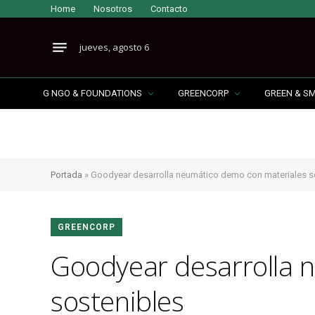
Home
Nosotros
Contacto
jueves, agosto 6
G NGO & FOUNDATIONS
GREENCORP
GREEN & S
Portada
»
Goodyear desarrolla neumático demo con materiales s
GREENCORP
Goodyear desarrolla 
sostenibles