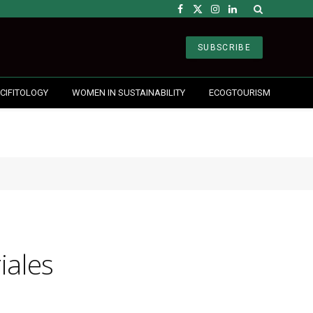
Facebook
X
Instagram
LinkedIn
(Twitter)
SUBSCRIBE
CIFITOLOGY
WOMEN IN SUSTAINABILITY
ECOGTOURISM
iales