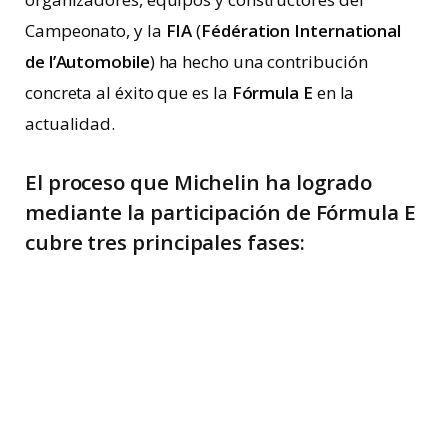
Campeonato, y la
FIA
(
Fédération International
de l’Automobile
) ha hecho una contribución
concreta al éxito que es la
Fórmula E
en la
actualidad.
El proceso que Michelin ha logrado
mediante la participación de Fórmula E
cubre tres principales fases:
2014
: Michelin inventa la primera llanta para
carreras de monoplazas eléctricos de clase
mundial.
2016
: una vuelta de carrera adicional gracias a