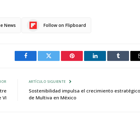
le News
Follow on Flipboard
Facebook
Twitter
Pinterest
LinkedIn
Tumblr
IOR
ARTÍCULO SIGUIENTE
tre
Sostenibilidad impulsa el crecimiento estratégic
 VI
de Multiva en México