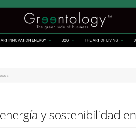
MART INNOVATION ENERGY
B2G
THE ART OF LIVING
S
uecos
energía y sostenibilidad 