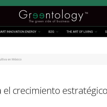
MART INNOVATION ENERGY
B2G
THE ART OF LIVING
S
ultiva en México
 el crecimiento estratégic