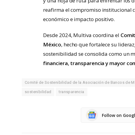
y una hoja de ruta para enfrentar los 
reafirma el compromiso institucional 
económico e impacto positivo.
Desde 2024, Multiva coordina el
Comit
México
, hecho que fortalece su lideraz
sostenibilidad se consolida como un 
financiera, transparencia y mayor co
Comité de Sostenibilidad de la Asociación de Bancos de M
sostenibilidad
transparencia
Follow on Goog