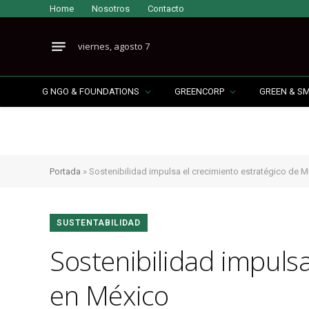
Home
Nosotros
Contacto
viernes, agosto 7
G NGO & FOUNDATIONS
GREENCORP
GREEN & S
Portada
»
Sostenibilidad impulsa el crecimiento estratégico de M
SUSTENTABILIDAD
Sostenibilidad impulsa
en México