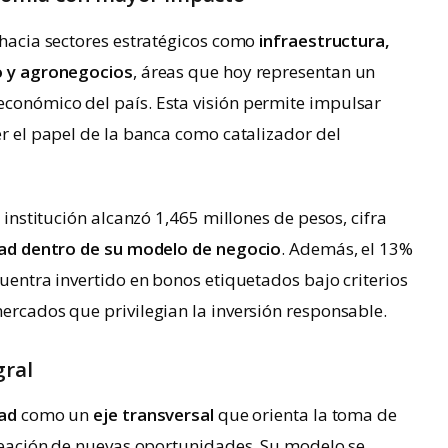
l hacia sectores estratégicos como
infraestructura,
io y agronegocios
, áreas que hoy representan un
económico del país. Esta visión permite impulsar
er el papel de la banca como catalizador del
a institución alcanzó 1,465 millones de pesos, cifra
idad dentro de su modelo de negocio
. Además, el 13%
cuentra invertido en bonos etiquetados bajo criterios
mercados que privilegian la inversión responsable.
gral
dad
como un
eje transversal
que orienta la toma de
 creación de nuevas oportunidades. Su modelo se