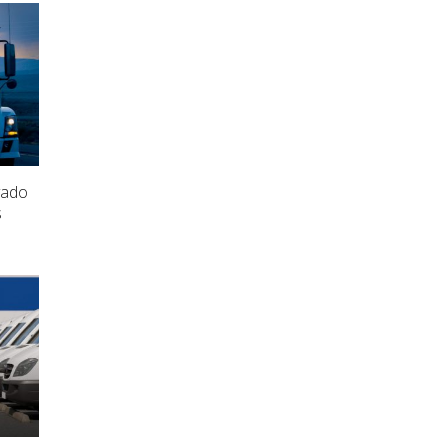
vado
s