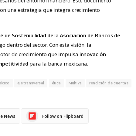
desafíos del entorno financiero. Este documento
con una estrategia que integra crecimiento
é de Sostenibilidad de la Asociación de Bancos de
go dentro del sector. Con esta visión, la
motor de crecimiento que impulsa
innovación
mpetitividad
para la banca mexicana.
éxico
eje transversal
ética
Multiva
rendición de cuentas
le News
Follow on Flipboard