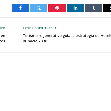
Facebook
Twitter
Pinterest
LinkedIn
Tumblr
IOR
ARTÍCULO SIGUIENTE
 en
Turismo regenerativo guía la estrategia de Hotel
cos
BF hacia 2030