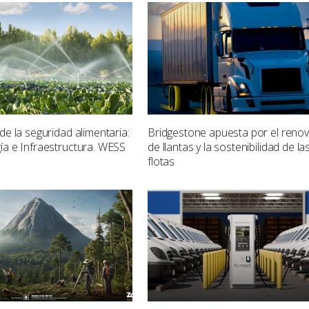
de la seguridad alimentaria:
Bridgestone apuesta por el reno
ía e Infraestructura. WESS
de llantas y la sostenibilidad de la
flotas