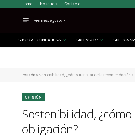
Home
Nosotros
Contacto
viernes, agosto 7
G NGO & FOUNDATIONS
GREENCORP
GREEN & S
Portada
»
Sostenibilidad, ¿cómo transitar de la recomendación a 
OPINIÓN
Sostenibilidad, ¿cómo 
obligación?