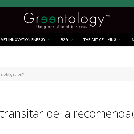
MART INNOVATION ENERGY
B2G
THE ART OF LIVING
S
la obligación?
transitar de la recomendac