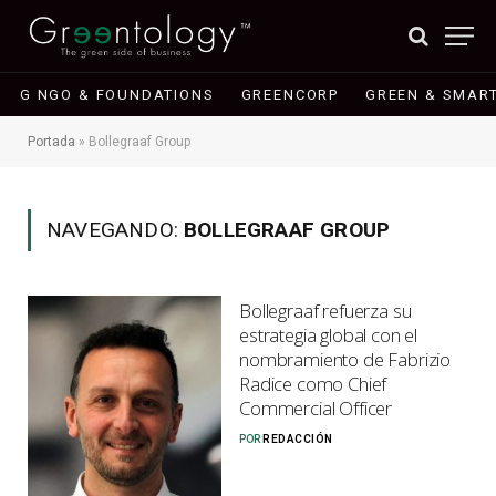
G NGO & FOUNDATIONS
GREENCORP
GREEN & SMART
Portada
»
Bollegraaf Group
NAVEGANDO:
BOLLEGRAAF GROUP
Bollegraaf refuerza su
estrategia global con el
nombramiento de Fabrizio
Radice como Chief
Commercial Officer
POR
REDACCIÓN