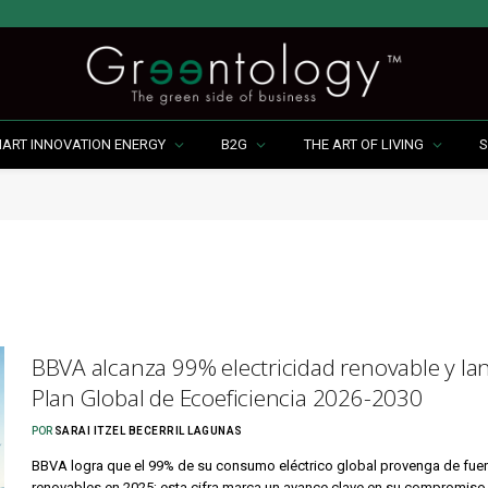
MART INNOVATION ENERGY
B2G
THE ART OF LIVING
S
BBVA alcanza 99% electricidad renovable y la
Plan Global de Ecoeficiencia 2026-2030
POR
SARAI ITZEL BECERRIL LAGUNAS
BBVA logra que el 99% de su consumo eléctrico global provenga de fue
renovables en 2025; esta cifra marca un avance clave en su compromis