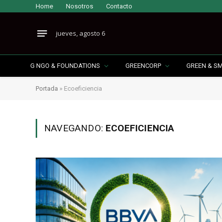
Home
Nosotros
Contacto
jueves, agosto 6
G NGO & FOUNDATIONS
GREENCORP
GREEN & S
Portada
»
Ecoeficiencia
NAVEGANDO:
ECOEFICIENCIA