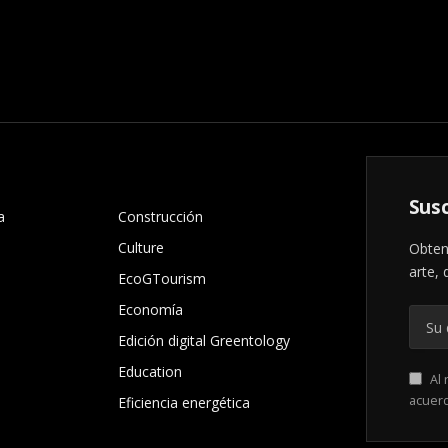
.
Susc
a
Construcción
Culture
Obten
arte, 
EcoGTourism
Economía
Edición digital Greentology
Education
Al 
acuer
Eficiencia energética