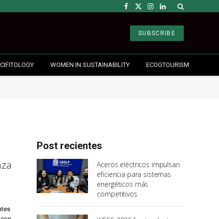
Facebook
X
Instagram
LinkedIn
(Twitter)
SUBSCRIBE
CIFITOLOGY
WOMEN IN SUSTAINABILITY
ECOGTOURISM
Post recientes
nza
Aceros eléctricos impulsan
eficiencia para sistemas
energéticos más
competitivos
ntes
o con…