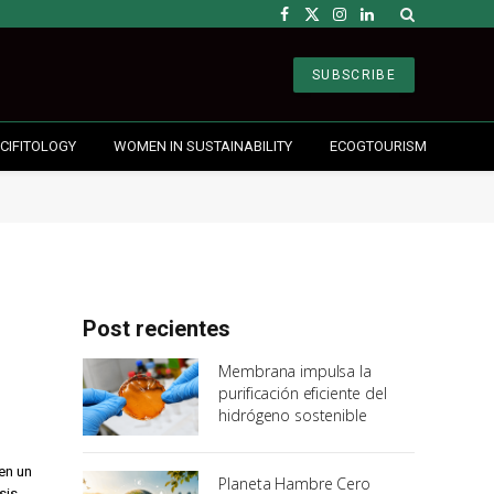
Facebook
X
Instagram
LinkedIn
(Twitter)
SUBSCRIBE
CIFITOLOGY
WOMEN IN SUSTAINABILITY
ECOGTOURISM
Post recientes
Membrana impulsa la
purificación eficiente del
hidrógeno sostenible
en un
Planeta Hambre Cero
sis