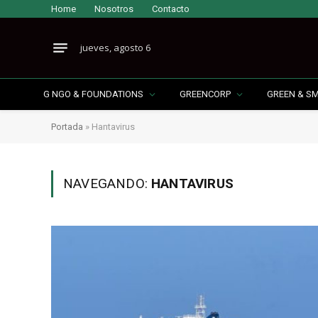
Home
Nosotros
Contacto
jueves, agosto 6
G NGO & FOUNDATIONS
GREENCORP
GREEN & S
Portada
»
Hantavirus
NAVEGANDO:
HANTAVIRUS