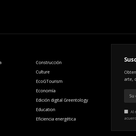
.
Susc
a
Construcción
Culture
Obten
arte, 
EcoGTourism
Economía
Edición digital Greentology
Education
Al 
acuer
Eficiencia energética