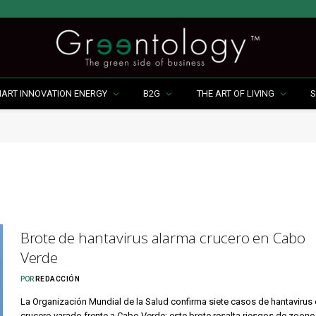
MART INNOVATION ENERGY
B2G
THE ART OF LIVING
S
Brote de hantavirus alarma crucero en Cabo
Verde
POR
REDACCIÓN
La Organización Mundial de la Salud confirma siete casos de hantavirus 
crucero varado frente a Cabo Verde; este brote resalta riesgos de zoono