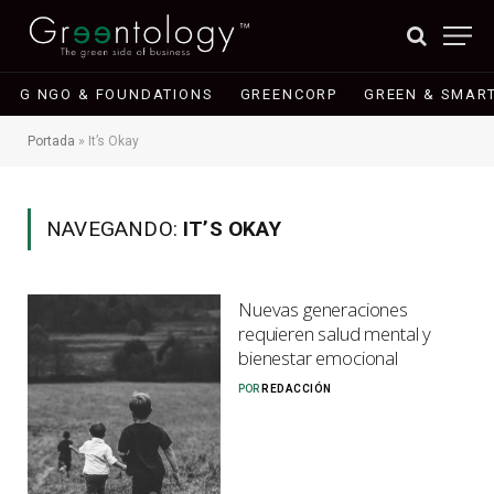
G NGO & FOUNDATIONS
GREENCORP
GREEN & SMART
Portada
»
It’s Okay
NAVEGANDO:
IT’S OKAY
Nuevas generaciones
requieren salud mental y
bienestar emocional
POR
REDACCIÓN