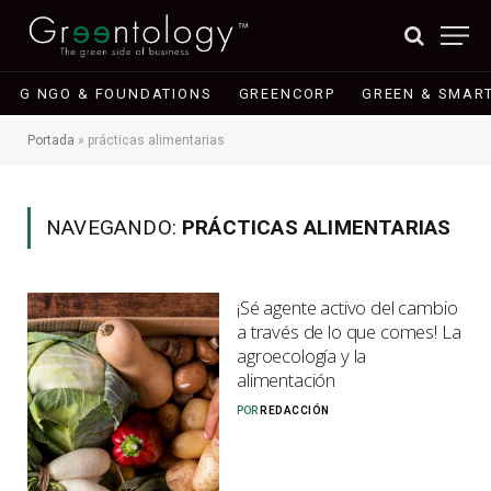
G NGO & FOUNDATIONS
GREENCORP
GREEN & SMART
Portada
»
prácticas alimentarias
NAVEGANDO:
PRÁCTICAS ALIMENTARIAS
¡Sé agente activo del cambio
a través de lo que comes! La
agroecología y la
alimentación
POR
REDACCIÓN