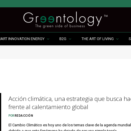
MART INNOVATION ENERGY
B2G
THE ART OF LIVING
S
Acción climática, una estrategia que busca ha
frente al calentamiento global
POR
REDACCIÓN
El Cambio Climático es hoy uno de los temas clave de la agenda mundial
debido a que este fenómeno ha dejado de ser una simple teoría…