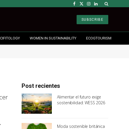
Facebook
X
Instagram
LinkedIn
(Twitter)
SUBSCRIBE
CIFITOLOGY
WOMEN IN SUSTAINABILITY
ECOGTOURISM
Post recientes
cer
Alimentar el futuro exige
sostenibilidad: WESS 2026
,
Moda sostenible británica