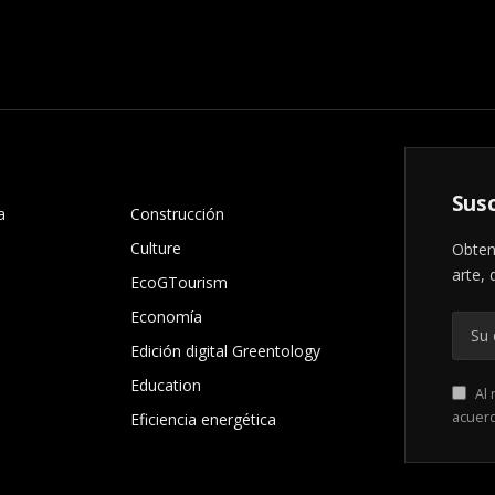
.
Susc
a
Construcción
Culture
Obten
arte, 
EcoGTourism
Economía
Edición digital Greentology
Education
Al 
acuer
Eficiencia energética