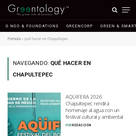
G NGO & FOUNDATIONS
GREENCORP
GREEN & SMART
Portada
»
qué hacer en Chapultepec
NAVEGANDO:
QUÉ HACER EN
CHAPULTEPEC
AQÜIFERA 2026:
Chapultepec rendirá
homenaje al agua con un
festival cultural y ambiental
POR
REDACCIÓN