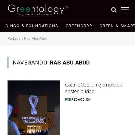
G NGO & FOUNDATIONS
GREENCORP
GREEN & SMART
Portada
»
Ras Abu Abud
NAVEGANDO:
RAS ABU ABUD
Catar 2022: un ejemplo de
sostenibilidad
POR
REDACCIÓN