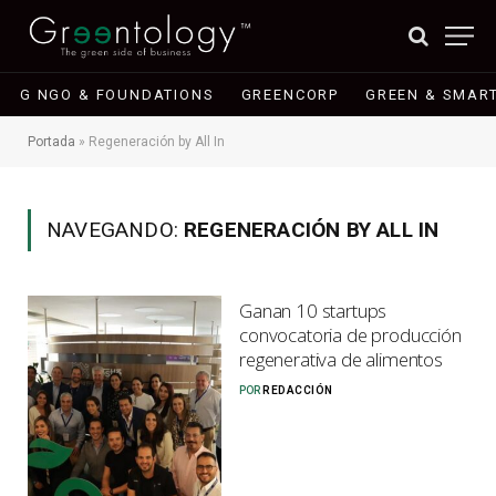
G NGO & FOUNDATIONS
GREENCORP
GREEN & SMART
Portada
»
Regeneración by All In
NAVEGANDO:
REGENERACIÓN BY ALL IN
Ganan 10 startups
convocatoria de producción
regenerativa de alimentos
POR
REDACCIÓN