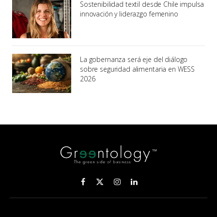
Sostenibilidad textil desde Chile impulsa
innovación y liderazgo femenino
La gobernanza será eje del diálogo
sobre seguridad alimentaria en WESS
2026
Facebook
X
Instagram
LinkedIn
(Twitter)