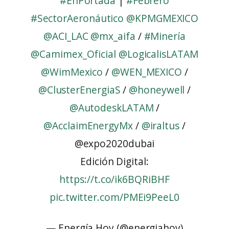
#EnPortada
|
#Febrero
#SectorAeronáutico
@KPMGMEXICO
@ACI_LAC
@mx_aifa
/
#Minería
@Camimex_Oficial
@LogicalisLATAM
@WimMexico
/
@WEN_MEXICO
/
@ClusterEnergiaS
/
@honeywell
/
@AutodeskLATAM
/
@AcclaimEnergyMx
/
@iraltus
/
@expo2020dubai
Edición Digital:
https://t.co/ik6BQRiBHF
pic.twitter.com/PMEi9PeeL0
— Energía Hoy (@energiahoy)