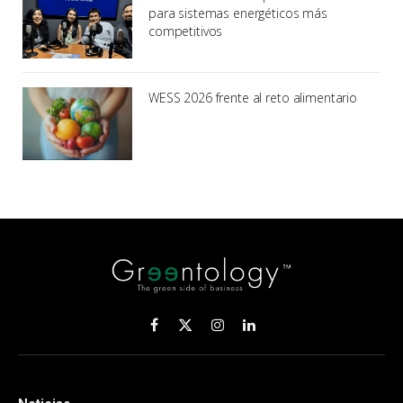
para sistemas energéticos más
competitivos
WESS 2026 frente al reto alimentario
Facebook
X
Instagram
LinkedIn
(Twitter)