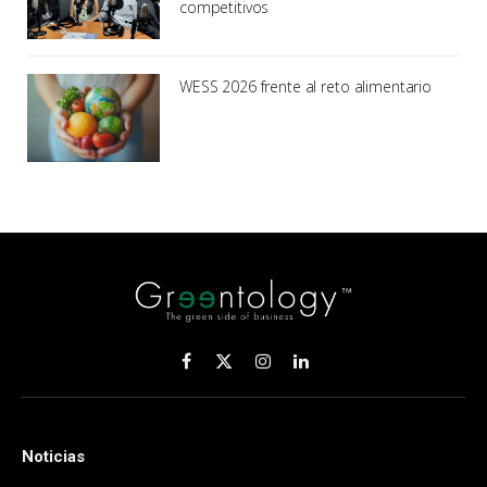
competitivos
WESS 2026 frente al reto alimentario
Facebook
X
Instagram
LinkedIn
(Twitter)
Noticias
.