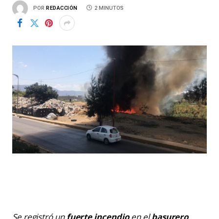
POR
REDACCIÓN
2 MINUTOS
Se registró un
fuerte incendio
en el
basurero