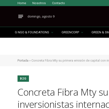
Home
Nosotros
Contacto
domingo, agosto 9
G NGO & FOUNDATIONS
GREENCORP
GREEN & S
Portada
»
Concreta Fibra Mty su primera emisión de capital con in
B2G
Concreta Fibra Mty su
inversionistas interna