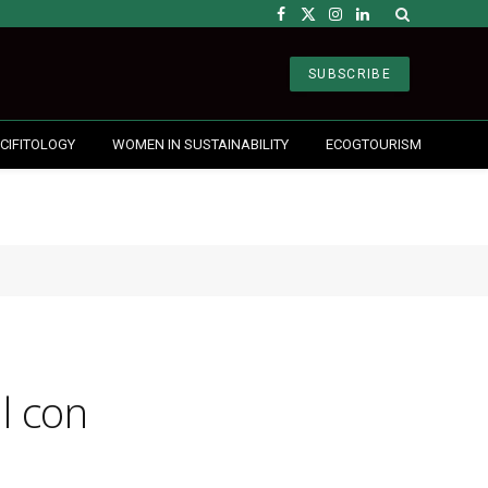
Facebook
X
Instagram
LinkedIn
(Twitter)
SUBSCRIBE
CIFITOLOGY
WOMEN IN SUSTAINABILITY
ECOGTOURISM
l con