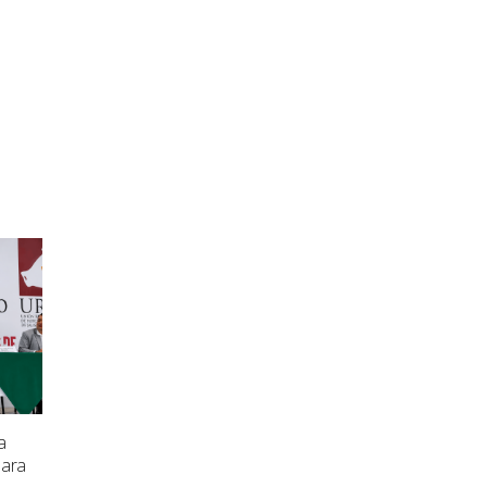
a
para