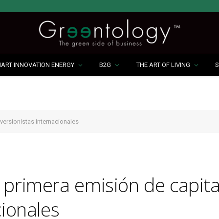
MART INNOVATION ENERGY
B2G
THE ART OF LIVING
S
versionistas internacionales
 primera emisión de capita
cionales