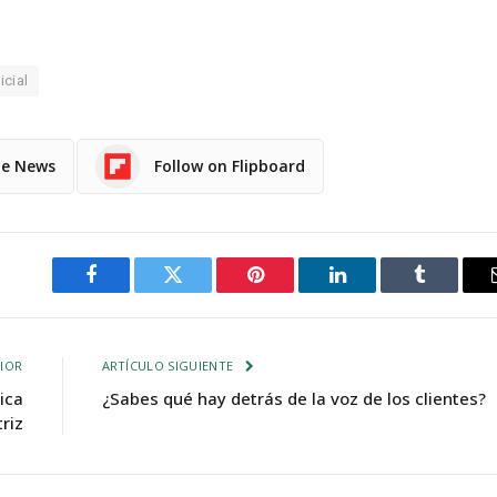
icial
le News
Follow on Flipboard
Facebook
Twitter
Pinterest
LinkedIn
Tumblr
IOR
ARTÍCULO SIGUIENTE
ica
¿Sabes qué hay detrás de la voz de los clientes?
riz