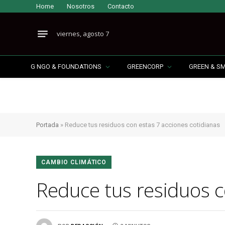
Home
Nosotros
Contacto
viernes, agosto 7
G NGO & FOUNDATIONS
GREENCORP
GREEN & S
Portada
»
Reduce tus residuos con estas 7 acciones cotidianas
CAMBIO CLIMÁTICO
Reduce tus residuos c