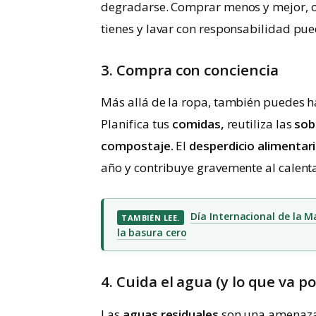
degradarse. Comprar menos y mejor, o
tienes y lavar con responsabilidad pue
3. Compra con conciencia
Más allá de la ropa, también puedes h
Planifica tus
comidas,
reutiliza las
sob
compostaje.
El
desperdicio alimentar
año y contribuye gravemente al calent
Día Internacional de la Ma
TAMBIÉN LEE.
la basura cero
4. Cuida el agua (y lo que va p
Las
aguas residuales
son una amenaza 