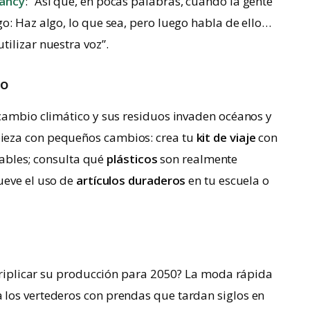
ancy
: “Así que, en pocas palabras, cuando la gente
o: Haz algo, lo que sea, pero luego habla de ello…
ilizar nuestra voz”.
co
 cambio climático y sus residuos invaden océanos y
ieza con pequeños cambios: crea tu
kit de viaje
con
izables; consulta qué
plásticos
son realmente
ueve el uso de
artículos duraderos
en tu escuela o
riplicar su producción para 2050? La moda rápida
los vertederos con prendas que tardan siglos en