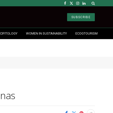
Facebook
X
Instagram
LinkedIn
(Twitter)
SUBSCRIBE
CIFITOLOGY
WOMEN IN SUSTAINABILITY
ECOGTOURISM
anas