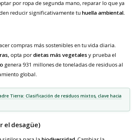
ptar por ropa de segunda mano, reparar lo que ya
den reducir significativamente tu
huella ambiental.
acer compras más sostenibles en tu vida diaria.
ras,
opta por
dietas más vegetales
y prueba el
io
genera 931 millones de toneladas de residuos al
amiento global.
dre Tierra: Clasificación de residuos mixtos, clave hacia
or el desagüe)
sigilosa para la
biodiversidad.
Cambiar la