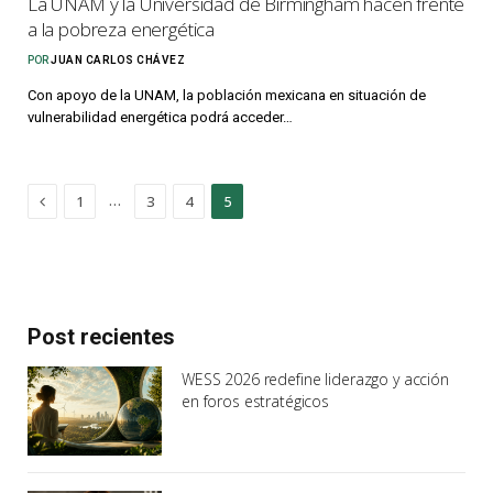
La UNAM y la Universidad de Birmingham hacen frente
a la pobreza energética
POR
JUAN CARLOS CHÁVEZ
Con apoyo de la UNAM, la población mexicana en situación de
vulnerabilidad energética podrá acceder…
Previous
…
1
3
4
5
Post recientes
WESS 2026 redefine liderazgo y acción
en foros estratégicos