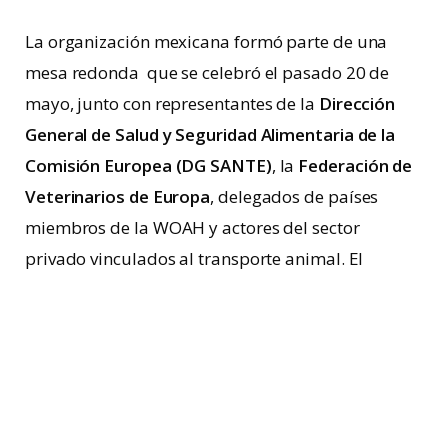
La organización mexicana formó parte de una
mesa redonda que se celebró el pasado 20 de
mayo, junto con representantes de la
Dirección
General de Salud y Seguridad Alimentaria de la
Comisión Europea (DG SANTE)
, la
Federación de
Veterinarios de Europa
, delegados de países
miembros de la WOAH y actores del sector
privado vinculados al transporte animal. El
encuentro abordó los principales retos y
oportunidades para fortalecer las condiciones de
bienestar de los animales durante uno de los
momentos más delicados de su vida productiva.
Humane World for Animals México acudió como