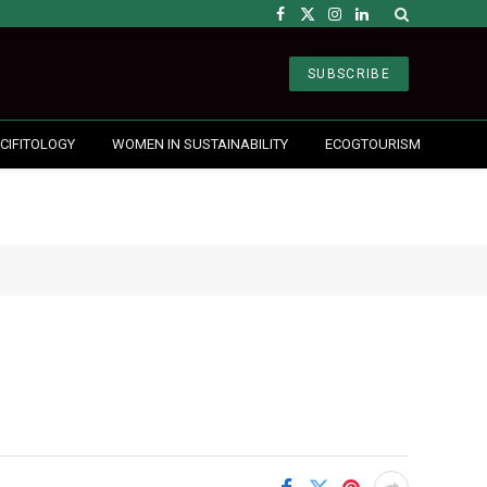
Facebook
X
Instagram
LinkedIn
(Twitter)
SUBSCRIBE
CIFITOLOGY
WOMEN IN SUSTAINABILITY
ECOGTOURISM