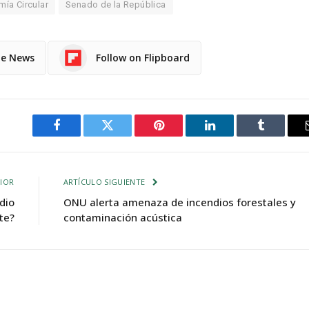
ía Circular
Senado de la República
le News
Follow on Flipboard
Facebook
Twitter
Pinterest
LinkedIn
Tumblr
IOR
ARTÍCULO SIGUIENTE
dio
ONU alerta amenaza de incendios forestales y
te?
contaminación acústica