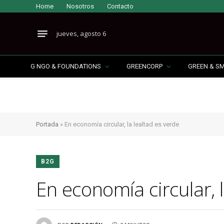
Home
Nosotros
Contacto
jueves, agosto 6
G NGO & FOUNDATIONS
GREENCORP
GREEN & S
Portada
»
En economía circular, la lealtad es verde
B2G
En economía circular, 