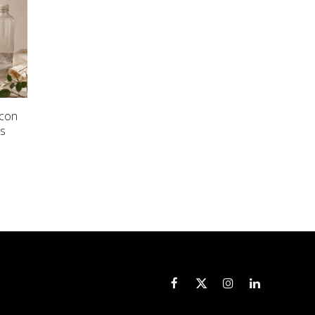
 con
es
Facebook
X
Instagram
LinkedIn
(Twitter)