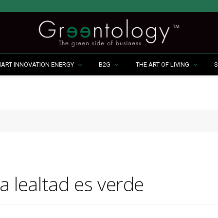
MART INNOVATION ENERGY
B2G
THE ART OF LIVING
S
la lealtad es verde