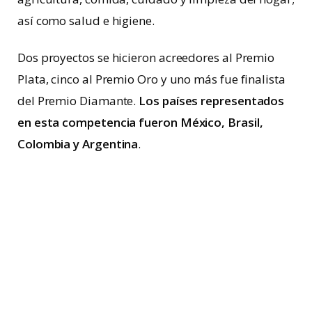
así como salud e higiene.
Dos proyectos se hicieron acreedores al Premio
Plata, cinco al Premio Oro y uno más fue finalista
del Premio Diamante.
Los países representados
en esta competencia fueron México, Brasil,
Colombia y Argentina
.
Durante más de tres décadas,
los premios
«Packaging Innovation Awards»
han reconocido
proyectos de empaques destacados de todo el
mundo, mostrando los avances más innovadores
basados en criterios de sostenibilidad, desarrollo
tecnológico y experiencia de usuario mejorada.