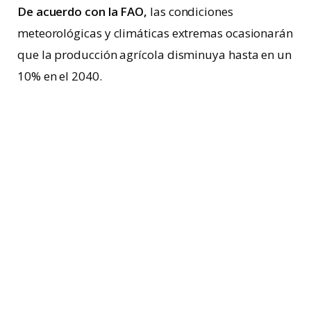
De acuerdo con la FAO,
las condiciones
meteorológicas y climáticas extremas ocasionarán
que la producción agrícola disminuya hasta en un
10% en el 2040.
Asimismo, el organismo destaca que
aproximadamente el 45% de las tierras de cultivo
en América del Sur y el 74% en Mesoamérica están
degradadas. Sin embargo,
la población mundial
acelera su crecimiento y en 2050 seremos 10 mil
millones de personas
– sólo en México, vivirán casi
23 millones de personas adicionales- y la
demanda de alimentos crecerá un 70%.
Por ello, es importante generar sistemas