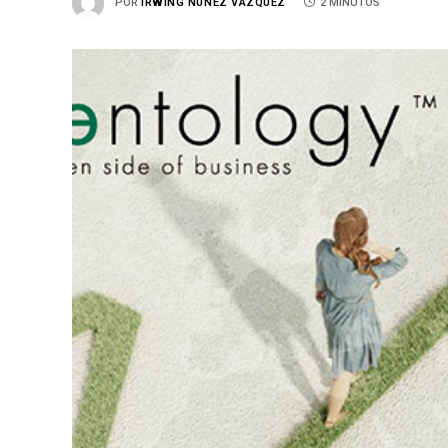
POR
IRWING NÚÑEZ VÁZQUEZ
2 MINUTOS