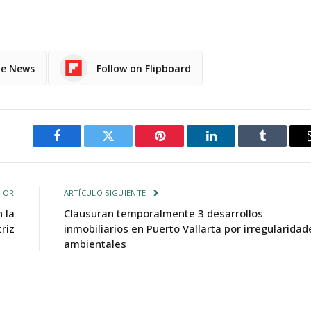
le News
Follow on Flipboard
Facebook
Twitter
Pinterest
LinkedIn
Tumblr
IOR
ARTÍCULO SIGUIENTE
 la
Clausuran temporalmente 3 desarrollos
riz
inmobiliarios en Puerto Vallarta por irregularidad
ambientales