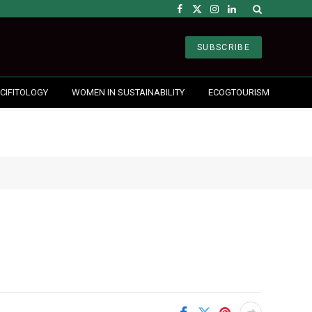
Facebook
X
Instagram
LinkedIn
(Twitter)
SUBSCRIBE
CIFITOLOGY
WOMEN IN SUSTAINABILITY
ECOGTOURISM