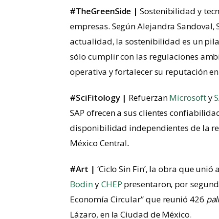
#TheGreenSide |
Sostenibilidad y tecn
empresas. Según Alejandra Sandoval, S
actualidad, la sostenibilidad es un p
sólo cumplir con las regulaciones ambi
operativa y fortalecer su reputación e
#SciFitology |
Refuerzan
Microsoft
y
SAP ofrecen a sus clientes confiabilidad
disponibilidad independientes de la re
México Central
.
#Art |
‘Ciclo Sin Fin’, la obra que unió
Bodin
y
CHEP
presentaron, por segunda v
Economía Circular” que reunió 426
pal
Lázaro, en la Ciudad de México.