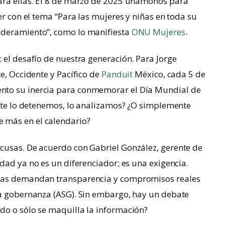
para ellas. El 8 de marzo de 2025 unámonos para
er con el tema “Para las mujeres y niñas en toda su
oderamiento”, como lo manifiesta
ONU Mujeres
.
: el desafío de nuestra generación. Para Jorge
e, Occidente y Pacífico de
Panduit
México, cada 5 de
nto su inercia para conmemorar el Día Mundial de
ente lo detenemos, lo analizamos? ¿O simplemente
 más en el calendario?
xcusas. De acuerdo con Gabriel González, gerente de
lidad ya no es un diferenciador; es una exigencia.
stas demandan transparencia y compromisos reales
la gobernanza (ASG). Sin embargo, hay un debate
do o sólo se maquilla la información?