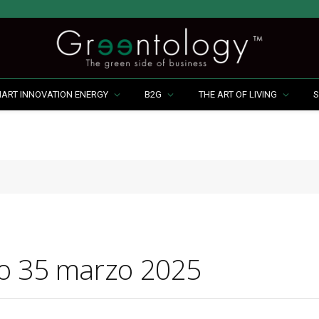
MART INNOVATION ENERGY
B2G
THE ART OF LIVING
S
no 35 marzo 2025