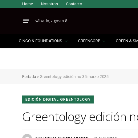
Home
Nosotros
Contacto
sábado, agosto 8
G NGO & FOUNDATIONS
GREENCORP
GREEN & S
Portada
»
Greentology edición no 35 marzo 2025
EDICIÓN DIGITAL GREENTOLOGY
Greentology edición 