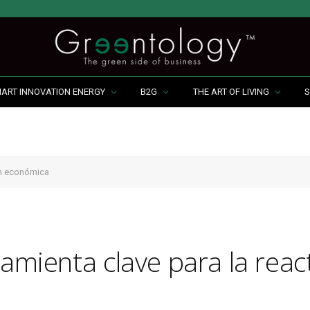
MART INNOVATION ENERGY
B2G
THE ART OF LIVING
S
ión económica
ramienta clave para la reac