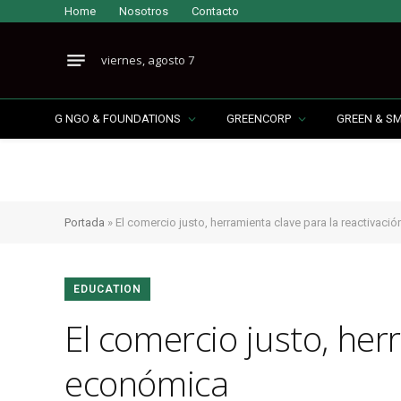
Home
Nosotros
Contacto
viernes, agosto 7
G NGO & FOUNDATIONS
GREENCORP
GREEN & S
Portada
»
El comercio justo, herramienta clave para la reactivac
EDUCATION
El comercio justo, her
económica