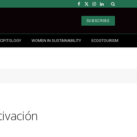
Facebook
X
Instagram
LinkedIn
(Twitter)
SUBSCRIBE
CIFITOLOGY
WOMEN IN SUSTAINABILITY
ECOGTOURISM
tivación