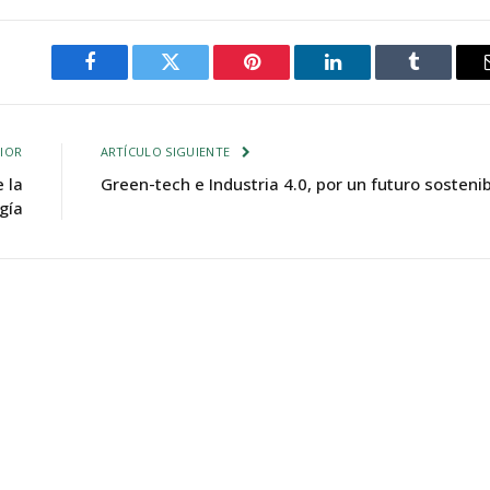
Facebook
Twitter
Pinterest
LinkedIn
Tumblr
IOR
ARTÍCULO SIGUIENTE
 la
Green-tech e Industria 4.0, por un futuro sosteni
gía