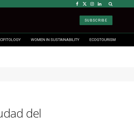
Facebook
X
Instagram
LinkedIn
(Twitter)
SUBSCRIBE
CIFITOLOGY
WOMEN IN SUSTAINABILITY
ECOGTOURISM
udad del