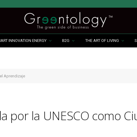
MART INNOVATION ENERGY
B2G
THE ART OF LIVING
S
l Aprendizaje
da por la UNESCO como Ci