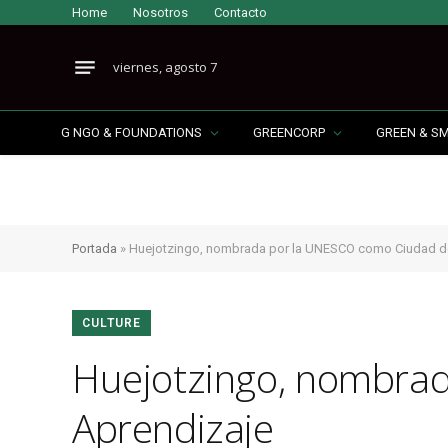
Home
Nosotros
Contacto
viernes, agosto 7
G NGO & FOUNDATIONS
GREENCORP
GREEN & S
Portada
»
Huejotzingo, nombrada por la UNESCO como Ciudad de
CULTURE
Huejotzingo, nombra
Aprendizaje