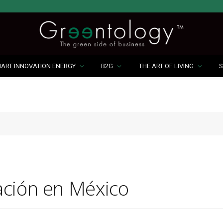
MART INNOVATION ENERGY
B2G
THE ART OF LIVING
S
ación en México