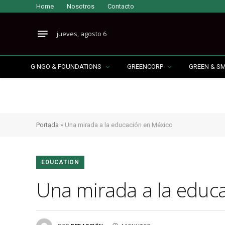
Home
Nosotros
Contacto
jueves, agosto 6
G NGO & FOUNDATIONS
GREENCORP
GREEN & S
Portada
»
Una mirada a la educación en México
EDUCATION
Una mirada a la educ