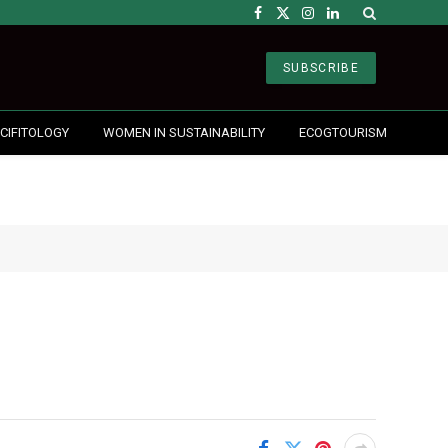
Facebook
X
Instagram
LinkedIn
(Twitter)
SUBSCRIBE
CIFITOLOGY
WOMEN IN SUSTAINABILITY
ECOGTOURISM