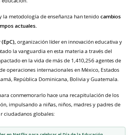
a educación.
 y la metodología de enseñanza han tenido
cambios
iempos actuales.
 (EpC),
organización líder en innovación educativa y
ado la vanguardia en esta materia a través del
mpactado en la vida de más de 1,410,256 agentes de
de operaciones internacionales en México, Estados
namá, República Dominicana, Bolivia y Guatemala.
para conmemorarlo hace una recapitulación de los
ión, impulsando a niñas, niños, madres y padres de
ar ciudadanos globales:
s en Netflix para celebrar el Día de la Educación