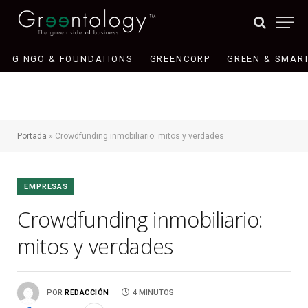
G NGO & FOUNDATIONS
GREENCORP
GREEN & SMART
Portada
»
Crowdfunding inmobiliario: mitos y verdades
EMPRESAS
Crowdfunding inmobiliario:
mitos y verdades
POR
REDACCIÓN
4 MINUTOS