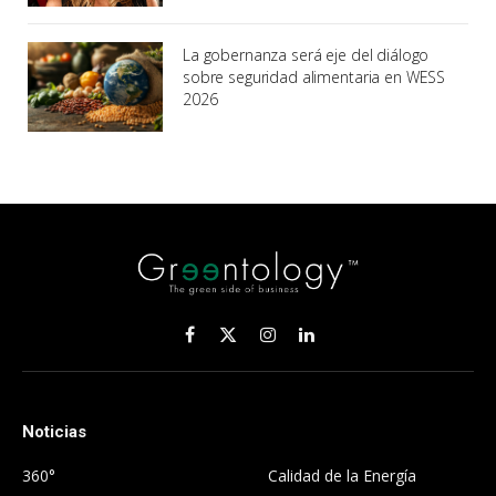
La gobernanza será eje del diálogo
sobre seguridad alimentaria en WESS
2026
Facebook
X
Instagram
LinkedIn
(Twitter)
Noticias
.
360°
Calidad de la Energía