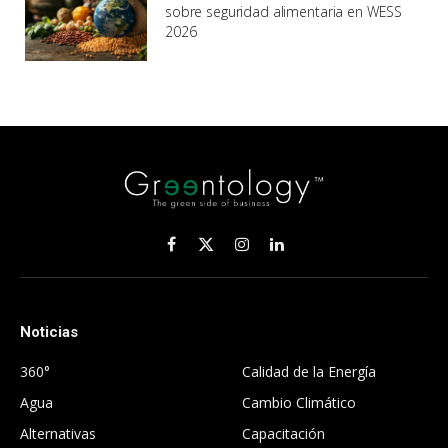
sobre seguridad alimentaria en WESS
2026
Facebook
X
Instagram
LinkedIn
(Twitter)
Noticias
.
360°
Calidad de la Energía
Agua
Cambio Climático
Alternativas
Capacitación