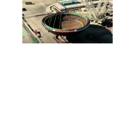
Innovación tecnológica bajo el mar
El centro de datos comenzó operaciones a unos 10
kilómetros de la costa este de Shanghái y alcanza
una capacidad de 24 megavatios. Esta cifra
equivale al consumo eléctrico de
aproximadamente
20.000 hogares
; por ello, el
proyecto representa un avance importante dentro