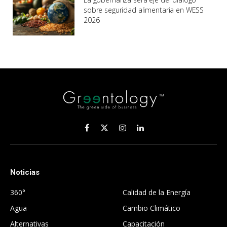
sobre seguridad alimentaria en WESS
2026
Facebook
X
Instagram
LinkedIn
(Twitter)
Noticias
.
360°
Calidad de la Energía
Agua
Cambio Climático
Alternativas
Capacitación