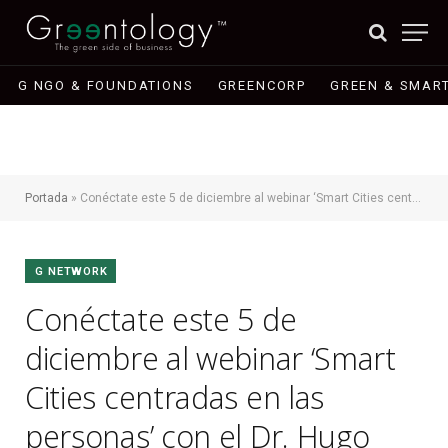
G NGO & FOUNDATIONS
GREENCORP
GREEN & SMART
Portada
»
Conéctate este 5 de diciembre al webinar ‘Smart Cities centradas en las personas’ con el Dr. Hugo Isaak Zepeda
G NETWORK
Conéctate este 5 de
diciembre al webinar ‘Smart
Cities centradas en las
personas’ con el Dr. Hugo