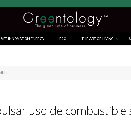
MART INNOVATION ENERGY
B2G
THE ART OF LIVING
S
nible
ulsar uso de combustible 