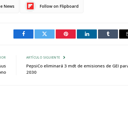
le News
Follow on Flipboard
Facebook
Twitter
Pinterest
LinkedIn
Tumblr
IOR
ARTÍCULO SIGUIENTE
sus
PepsiCo eliminará 3 mdt de emisiones de GEI par
ono
2030