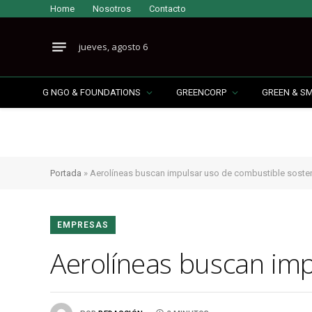
Home
Nosotros
Contacto
jueves, agosto 6
G NGO & FOUNDATIONS
GREENCORP
GREEN & S
Portada
»
Aerolíneas buscan impulsar uso de combustible soste
EMPRESAS
Aerolíneas buscan imp