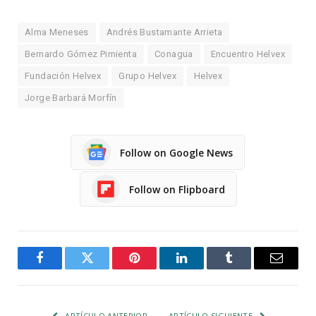
Alma Meneses
Andrés Bustamante Arrieta
Bernardo Gómez Pimienta
Conagua
Encuentro Helvex
Fundación Helvex
Grupo Helvex
Helvex
Jorge Barbará Morfín
Follow on Google News
Follow on Flipboard
Facebook
Twitter
Pinterest
LinkedIn
Tumblr
Email
ARTÍCULO ANTERIOR
ARTÍCULO SIGUIENTE