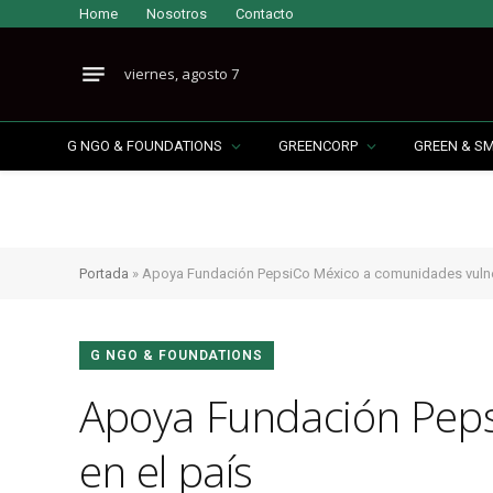
Home
Nosotros
Contacto
viernes, agosto 7
G NGO & FOUNDATIONS
GREENCORP
GREEN & S
Portada
»
Apoya Fundación PepsiCo México a comunidades vulner
G NGO & FOUNDATIONS
Apoya Fundación Peps
en el país