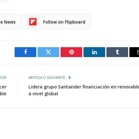
le News
Follow on Flipboard
Facebook
Twitter
Pinterest
LinkedIn
Tumblr
IOR
ARTÍCULO SIGUIENTE
cer
Lidera grupo Santander financiación en renovabl
ble
a nivel global