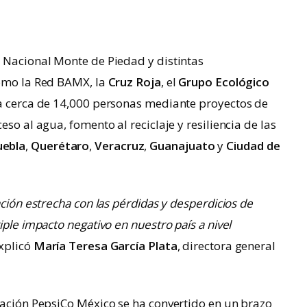
n Nacional Monte de Piedad y distintas
como la Red BAMX, la
Cruz Roja
, el
Grupo Ecológico
a cerca de 14,000 personas mediante proyectos de
so al agua, fomento al reciclaje y resiliencia de las
uebla
,
Querétaro
,
Veracruz
,
Guanajuato
y
Ciudad de
ación estrecha con las pérdidas y desperdicios de
iple impacto negativo en nuestro país a nivel
xplicó
María Teresa García Plata
, directora general
dación PepsiCo México se ha convertido en un brazo