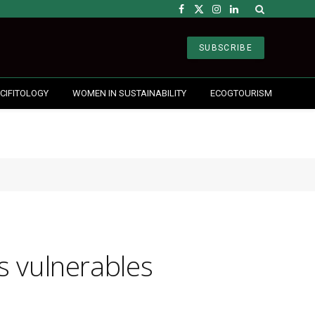
Facebook
X
Instagram
LinkedIn
(Twitter)
SUBSCRIBE
CIFITOLOGY
WOMEN IN SUSTAINABILITY
ECOGTOURISM
 vulnerables