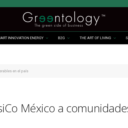
MART INNOVATION ENERGY
B2G
THE ART OF LIVING
S
ables en el país
iCo México a comunidades