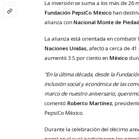
La inversión se suma a los más de 26 
Fundación PepsiCo México
han destin
alianza con
Nacional Monte de Piedad I
La alianza está orientada en combatir 
Naciones Unidas
, afectó a cerca de 4
aumentó 3.5 por ciento en
México
dura
“En la última década, desde la Fundaci
inclusión social y económica de las com
marco de nuestro aniversario, queremo
comentó
Roberto Martínez
, presiden
PepsiCo México.
Durante la celebración del décimo aniv
panel en el cual participaron los prin