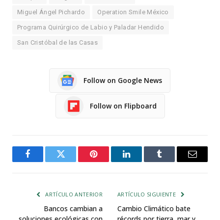
Miguel Ángel Pichardo
Operation Smile México
Programa Quirúrgico de Labio y Paladar Hendido
San Cristóbal de las Casas
Follow on Google News
Follow on Flipboard
Facebook
Twitter
Pinterest
LinkedIn
Tumblr
Email
ARTÍCULO ANTERIOR
ARTÍCULO SIGUIENTE
Bancos cambian a
Cambio Climático bate
soluciones ecológicas con
récords por tierra, mar y