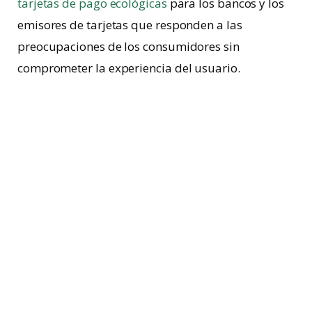
tarjetas de pago ecológicas
para los bancos y los
emisores de tarjetas que responden a las
preocupaciones de los consumidores sin
comprometer la experiencia del usuario.
Todas las tarjetas ecológicas que ofrece Thales
están
fabricadas con componentes innovadores
y sostenibles.
Por ejemplo, una solución es la
tarjeta fabricada con un 85% de ácido poliláctico
(PLA), que se produce a partir del maíz.
Otro enfoque innovador es que
reduce la cantidad
de plástico nuevo al tiempo que lucha contra la
contaminación del mar,
con una tarjeta hecha con
Ocean Plastic, obtenido por Parley for the Oceans
.