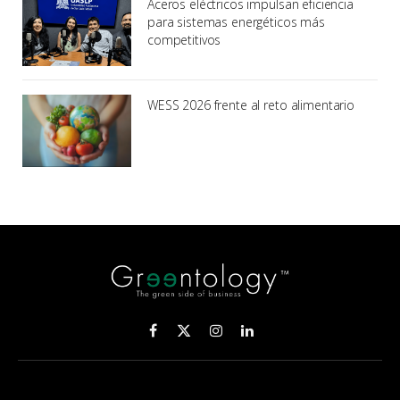
Aceros eléctricos impulsan eficiencia
para sistemas energéticos más
competitivos
WESS 2026 frente al reto alimentario
Facebook
X
Instagram
LinkedIn
(Twitter)