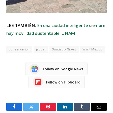
LEE TAMBIÉN:
En una ciudad inteligente siempre
hay movilidad sustentable: UNAM
conservación
jaguar
Santiago Gibert
WWF México
Follow on Google News
Follow on Flipboard
Facebook
Twitter
Pinterest
LinkedIn
Tumblr
Email